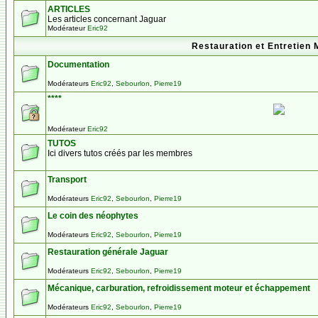
ARTICLES
Les articles concernant Jaguar
Modérateur
Eric92
Restauration et Entretien 
Documentation
Modérateurs
Eric92
,
Sebourlon
,
Pierre19
****
Modérateur
Eric92
TUTOS
Ici divers tutos créés par les membres
Transport
Modérateurs
Eric92
,
Sebourlon
,
Pierre19
Le coin des néophytes
Modérateurs
Eric92
,
Sebourlon
,
Pierre19
Restauration générale Jaguar
Modérateurs
Eric92
,
Sebourlon
,
Pierre19
Mécanique, carburation, refroidissement moteur et échappement
Modérateurs
Eric92
,
Sebourlon
,
Pierre19