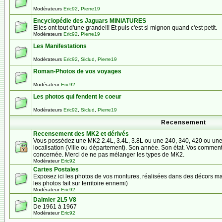
Modérateurs
Eric92
,
Pierre19
Encyclopédie des Jaguars MINIATURES
Elles ont tout d'une grande!!! Et puis c'est si mignon quand c'est petit.
Modérateurs
Eric92
,
Pierre19
Les Manifestations
Modérateurs
Eric92
,
Siclud
,
Pierre19
Roman-Photos de vos voyages
Modérateur
Eric92
Les photos qui fendent le coeur
Modérateurs
Eric92
,
Siclud
,
Pierre19
Recensement
Recensement des MK2 et dérivés
Vous possédez une MK2 2.4L, 3.4L, 3.8L ou une 240, 340, 420 ou un
localisation (Ville ou département). Son année. Son état. Vos comment
concernée. Merci de ne pas mélanger les types de MK2.
Modérateur
Eric92
Cartes Postales
Exposez ici les photos de vos montures, réalisées dans des décors ma
les photos fait sur territoire ennemi)
Modérateur
Eric92
Daimler 2L5 V8
De 1961 à 1967
Modérateur
Eric92