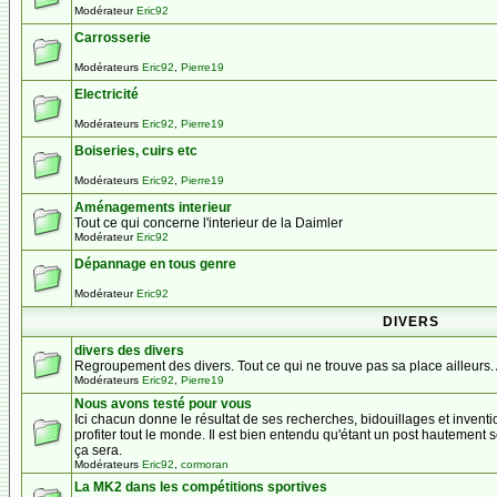
Modérateur
Eric92
Carrosserie
Modérateurs
Eric92
,
Pierre19
Electricité
Modérateurs
Eric92
,
Pierre19
Boiseries, cuirs etc
Modérateurs
Eric92
,
Pierre19
Aménagements interieur
Tout ce qui concerne l'interieur de la Daimler
Modérateur
Eric92
Dépannage en tous genre
Modérateur
Eric92
DIVERS
divers des divers
Regroupement des divers. Tout ce qui ne trouve pas sa place ailleurs. AT
Modérateurs
Eric92
,
Pierre19
Nous avons testé pour vous
Ici chacun donne le résultat de ses recherches, bidouillages et invent
profiter tout le monde. Il est bien entendu qu'étant un post hautement s
ça sera.
Modérateurs
Eric92
,
cormoran
La MK2 dans les compétitions sportives