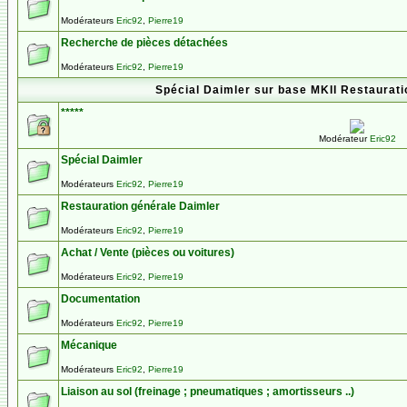
Modérateurs
Eric92
,
Pierre19
Recherche de pièces détachées
Modérateurs
Eric92
,
Pierre19
Spécial Daimler sur base MKII Restauration
*****
Modérateur
Eric92
Spécial Daimler
Modérateurs
Eric92
,
Pierre19
Restauration générale Daimler
Modérateurs
Eric92
,
Pierre19
Achat / Vente (pièces ou voitures)
Modérateurs
Eric92
,
Pierre19
Documentation
Modérateurs
Eric92
,
Pierre19
Mécanique
Modérateurs
Eric92
,
Pierre19
Liaison au sol (freinage ; pneumatiques ; amortisseurs ..)