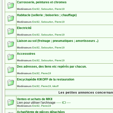
Carrosserie, peintures et chromes
Modérateurs
Eric92
,
Sebourlon
,
Pierre19
Habitacle (sellerie ; boiseries ; chauffage)
Modérateurs
Eric92
,
Sebourlon
,
Pierre19
Electricité
Modérateurs
Eric92
,
Sebourlon
,
Pierre19
Liaison au sol (freinage ; pneumatiques ; amortisseurs ..)
Modérateurs
Eric92
,
Sebourlon
,
Pierre19
Accessoires
Modérateurs
Eric92
,
Sebourlon
,
Pierre19
Des adresses, des liens etc repérés par chacun.
Modérateurs
Eric92
,
Pierre19
Encyclopédie KIKOFF de la restauration
Modérateurs
Eric92
,
Pierre19
,
kikoff
Les petites annonces concernant
Ventes et achats de MKII
Lien pour utiliser l'archivage
----- ICI ----
Modérateurs
Eric92
,
Pierre19
Achat/Vente de pièces détachées