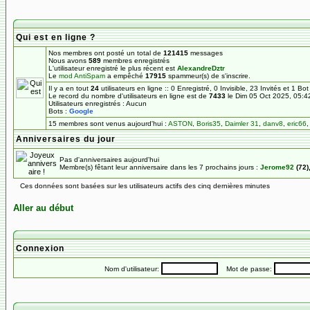
Qui est en ligne ?
Nos membres ont posté un total de
121415
messages
Nous avons
589
membres enregistrés
L'utilisateur enregistré le plus récent est
AlexandreDztr
Le
mod AntiSpam
a empêché
17915
spammeur(s) de s'inscrire.
Il y a en tout
24
utilisateurs en ligne :: 0 Enregistré, 0 Invisible, 23 Invités et 1 Bo
Le record du nombre d'utilisateurs en ligne est de
7433
le Dim 05 Oct 2025, 05:4
Utilisateurs enregistrés : Aucun
Bots :
Google
15 membres sont venus aujourd'hui :
ASTON
,
Boris35
,
Daimler 31
,
danv8
,
eric66
Anniversaires du jour
Pas d'anniversaires aujourd'hui
Membre(s) fêtant leur anniversaire dans les 7 prochains jours :
Jerome92
(72)
Ces données sont basées sur les utilisateurs actifs des cinq dernières minutes
Aller au début
Connexion
Nom d'utilisateur:
Mot de passe: