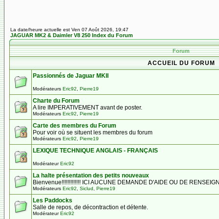
La date/heure actuelle est Ven 07 Août 2026, 19:47
JAGUAR MK2 & Daimler V8 250 Index du Forum
Forum
ACCUEIL DU FORUM
Passionnés de Jaguar MKII
Modérateurs
Eric92
,
Pierre19
Charte du Forum
A lire IMPERATIVEMENT avant de poster.
Modérateurs
Eric92
,
Pierre19
Carte des membres du Forum
Pour voir où se situent les membres du forum
Modérateurs
Eric92
,
Pierre19
LEXIQUE TECHNIQUE ANGLAIS - FRANÇAIS
Modérateur
Eric92
La halte présentation des petits nouveaux
Bienvenue!!!!!!!!!!!!! ICI AUCUNE DEMANDE D'AIDE OU DE RENSE
Modérateurs
Eric92
,
Siclud
,
Pierre19
Les Paddocks
Salle de repos, de décontraction et détente.
Modérateur
Eric92