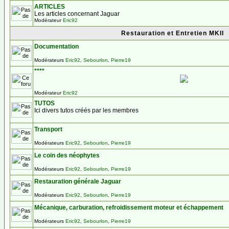
ARTICLES
Les articles concernant Jaguar
Modérateur
Eric92
Restauration et Entretien MKII
Documentation
Modérateurs
Eric92
,
Sebourlon
,
Pierre19
****
Modérateur
Eric92
TUTOS
Ici divers tutos créés par les membres
Transport
Modérateurs
Eric92
,
Sebourlon
,
Pierre19
Le coin des néophytes
Modérateurs
Eric92
,
Sebourlon
,
Pierre19
Restauration générale Jaguar
Modérateurs
Eric92
,
Sebourlon
,
Pierre19
Mécanique, carburation, refroidissement moteur et échappement
Modérateurs
Eric92
,
Sebourlon
,
Pierre19