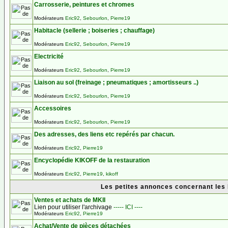
Carrosserie, peintures et chromes
Modérateurs
Eric92
,
Sebourlon
,
Pierre19
Habitacle (sellerie ; boiseries ; chauffage)
Modérateurs
Eric92
,
Sebourlon
,
Pierre19
Electricité
Modérateurs
Eric92
,
Sebourlon
,
Pierre19
Liaison au sol (freinage ; pneumatiques ; amortisseurs ..)
Modérateurs
Eric92
,
Sebourlon
,
Pierre19
Accessoires
Modérateurs
Eric92
,
Sebourlon
,
Pierre19
Des adresses, des liens etc repérés par chacun.
Modérateurs
Eric92
,
Pierre19
Encyclopédie KIKOFF de la restauration
Modérateurs
Eric92
,
Pierre19
,
kikoff
Les petites annonces concernant les
Ventes et achats de MKII
Lien pour utiliser l'archivage
----- ICI ----
Modérateurs
Eric92
,
Pierre19
Achat/Vente de pièces détachées