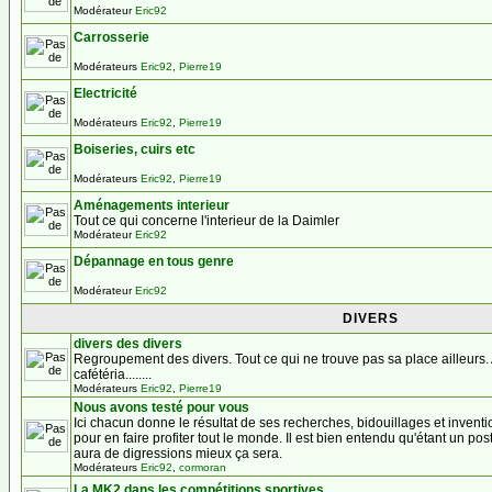
Modérateur
Eric92
Carrosserie
Modérateurs
Eric92
,
Pierre19
Electricité
Modérateurs
Eric92
,
Pierre19
Boiseries, cuirs etc
Modérateurs
Eric92
,
Pierre19
Aménagements interieur
Tout ce qui concerne l'interieur de la Daimler
Modérateur
Eric92
Dépannage en tous genre
Modérateur
Eric92
DIVERS
divers des divers
Regroupement des divers. Tout ce qui ne trouve pas sa place ailleurs.
cafétéria........
Modérateurs
Eric92
,
Pierre19
Nous avons testé pour vous
Ici chacun donne le résultat de ses recherches, bidouillages et invent
pour en faire profiter tout le monde. Il est bien entendu qu'étant un pos
aura de digressions mieux ça sera.
Modérateurs
Eric92
,
cormoran
La MK2 dans les compétitions sportives