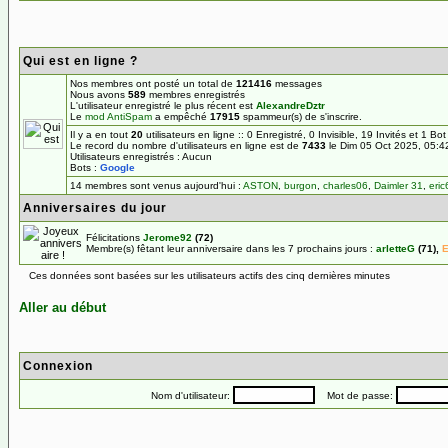
Qui est en ligne ?
Nos membres ont posté un total de
121416
messages
Nous avons
589
membres enregistrés
L'utilisateur enregistré le plus récent est
AlexandreDztr
Le
mod AntiSpam
a empêché
17915
spammeur(s) de s'inscrire.
Il y a en tout
20
utilisateurs en ligne :: 0 Enregistré, 0 Invisible, 19 Invités et 1 Bo
Le record du nombre d'utilisateurs en ligne est de
7433
le Dim 05 Oct 2025, 05:4
Utilisateurs enregistrés : Aucun
Bots :
Google
14 membres sont venus aujourd'hui :
ASTON
,
burgon
,
charles06
,
Daimler 31
,
eric
Anniversaires du jour
Félicitations
Jerome92
(72)
Membre(s) fêtant leur anniversaire dans les 7 prochains jours :
arletteG
(71),
E
Ces données sont basées sur les utilisateurs actifs des cinq dernières minutes
Aller au début
Connexion
Nom d'utilisateur:
Mot de passe: