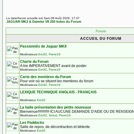
La date/heure actuelle est Sam 08 Août 2026, 17:37
JAGUAR MK2 & Daimler V8 250 Index du Forum
Forum
ACCUEIL DU FORUM
Passionnés de Jaguar MKII
Modérateurs
Eric92
,
Pierre19
Charte du Forum
A lire IMPERATIVEMENT avant de poster.
Modérateurs
Eric92
,
Pierre19
Carte des membres du Forum
Pour voir où se situent les membres du forum
Modérateurs
Eric92
,
Pierre19
LEXIQUE TECHNIQUE ANGLAIS - FRANÇAIS
Modérateur
Eric92
La halte présentation des petits nouveaux
Bienvenue!!!!!!!!!!!!! ICI AUCUNE DEMANDE D'AIDE OU DE RENSE
Modérateurs
Eric92
,
Siclud
,
Pierre19
Les Paddocks
Salle de repos, de décontraction et détente.
Modérateur
Eric92