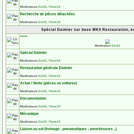
Modérateurs
Eric92
,
Pierre19
Recherche de pièces détachées
Modérateurs
Eric92
,
Pierre19
Spécial Daimler sur base MKII Restauration, ent
*****
Modérateur
Eric92
Spécial Daimler
Modérateurs
Eric92
,
Pierre19
Restauration générale Daimler
Modérateurs
Eric92
,
Pierre19
Achat / Vente (pièces ou voitures)
Modérateurs
Eric92
,
Pierre19
Documentation
Modérateurs
Eric92
,
Pierre19
Mécanique
Modérateurs
Eric92
,
Pierre19
Liaison au sol (freinage ; pneumatiques ; amortisseurs ..)