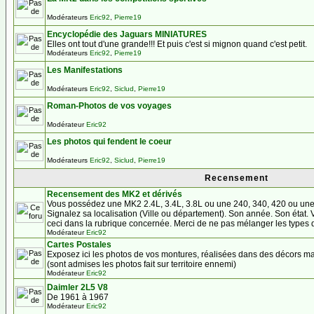
Modérateurs
Eric92
,
Pierre19
Encyclopédie des Jaguars MINIATURES
Elles ont tout d'une grande!!! Et puis c'est si mignon quand c'est petit.
Modérateurs
Eric92
,
Pierre19
Les Manifestations
Modérateurs
Eric92
,
Siclud
,
Pierre19
Roman-Photos de vos voyages
Modérateur
Eric92
Les photos qui fendent le coeur
Modérateurs
Eric92
,
Siclud
,
Pierre19
Recensement
Recensement des MK2 et dérivés
Vous possédez une MK2 2.4L, 3.4L, 3.8L ou une 240, 340, 420 ou un
Signalez sa localisation (Ville ou département). Son année. Son état.
ceci dans la rubrique concernée. Merci de ne pas mélanger les types
Modérateur
Eric92
Cartes Postales
Exposez ici les photos de vos montures, réalisées dans des décors ma
(sont admises les photos fait sur territoire ennemi)
Modérateur
Eric92
Daimler 2L5 V8
De 1961 à 1967
Modérateur
Eric92