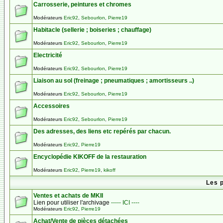
Carrosserie, peintures et chromes
Modérateurs
Eric92
,
Sebourlon
,
Pierre19
Habitacle (sellerie ; boiseries ; chauffage)
Modérateurs
Eric92
,
Sebourlon
,
Pierre19
Electricité
Modérateurs
Eric92
,
Sebourlon
,
Pierre19
Liaison au sol (freinage ; pneumatiques ; amortisseurs ..)
Modérateurs
Eric92
,
Sebourlon
,
Pierre19
Accessoires
Modérateurs
Eric92
,
Sebourlon
,
Pierre19
Des adresses, des liens etc repérés par chacun.
Modérateurs
Eric92
,
Pierre19
Encyclopédie KIKOFF de la restauration
Modérateurs
Eric92
,
Pierre19
,
kikoff
Les 
Ventes et achats de MKII
Lien pour utiliser l'archivage
----- ICI ----
Modérateurs
Eric92
,
Pierre19
Achat/Vente de pièces détachées