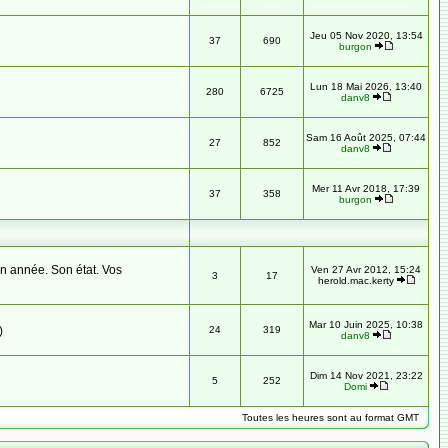
Jeu 05 Nov 2020, 13:54
37
690
burgon
Lun 18 Mai 2026, 13:40
280
6725
danv8
Sam 16 Août 2025, 07:44
27
852
danv8
Mer 11 Avr 2018, 17:39
37
358
burgon
n année. Son état. Vos
Ven 27 Avr 2012, 15:24
3
17
herold.mac.kerty
Mar 10 Juin 2025, 10:38
)
24
319
danv8
Dim 14 Nov 2021, 23:22
5
252
Domi
Toutes les heures sont au format GMT