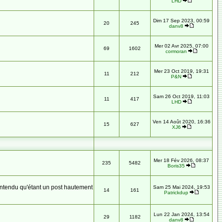
LHD
Dim 17 Sep 2023, 00:59
20
245
danv8
Mer 02 Avr 2025, 07:00
69
1602
cormoran
Mer 23 Oct 2019, 19:31
11
212
P&N
Sam 26 Oct 2019, 11:03
11
417
LHD
Ven 14 Août 2020, 16:36
15
627
XJ6
Mer 18 Fév 2026, 08:37
235
5482
Boris35
 entendu qu'étant un post hautement
Sam 25 Mai 2024, 19:53
14
161
Patrickdup
Lun 22 Jan 2024, 13:54
29
1182
danv8