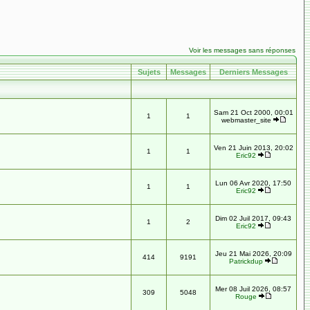
Voir les messages sans réponses
Sujets
Messages
Derniers Messages
Sam 21 Oct 2000, 00:01
1
1
webmaster_site
Ven 21 Juin 2013, 20:02
1
1
Eric92
Lun 06 Avr 2020, 17:50
1
1
Eric92
Dim 02 Juil 2017, 09:43
1
2
Eric92
Jeu 21 Mai 2026, 20:09
414
9191
Patrickdup
Mer 08 Juil 2026, 08:57
309
5048
Rouge