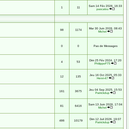
Sam 14 Fév 2026, 16:33
1
11
pascalou
Mar 30 Juin 2026, 08:43
98
1174
Michel
0
0
Pas de Messages
Dim 25 Fév 2024, 17:20
4
53
PhilippeF75
Jeu 16 Oct 2025, 05:33
12
135
Henri-47
Jeu 04 Sep 2025, 15:53
161
3675
Patrickdup
Sam 13 Juin 2026, 17:04
81
6416
Michel
Dim 12 Juil 2026, 19:07
486
10179
Patrickdup