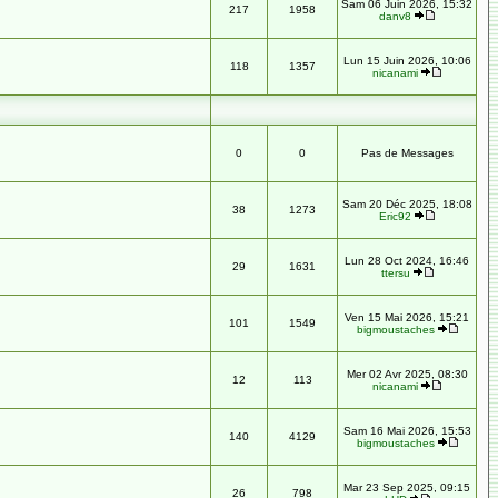
Sam 06 Juin 2026, 15:32
217
1958
danv8
Lun 15 Juin 2026, 10:06
118
1357
nicanami
0
0
Pas de Messages
Sam 20 Déc 2025, 18:08
38
1273
Eric92
Lun 28 Oct 2024, 16:46
29
1631
ttersu
Ven 15 Mai 2026, 15:21
101
1549
bigmoustaches
Mer 02 Avr 2025, 08:30
12
113
nicanami
Sam 16 Mai 2026, 15:53
140
4129
bigmoustaches
Mar 23 Sep 2025, 09:15
26
798