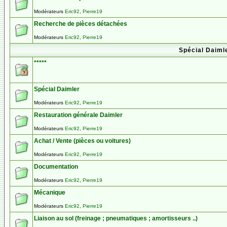
Modérateurs
Eric92
,
Pierre19
Recherche de pièces détachées
Modérateurs
Eric92
,
Pierre19
Spécial Daimle
*****
Spécial Daimler
Modérateurs
Eric92
,
Pierre19
Restauration générale Daimler
Modérateurs
Eric92
,
Pierre19
Achat / Vente (pièces ou voitures)
Modérateurs
Eric92
,
Pierre19
Documentation
Modérateurs
Eric92
,
Pierre19
Mécanique
Modérateurs
Eric92
,
Pierre19
Liaison au sol (freinage ; pneumatiques ; amortisseurs ..)