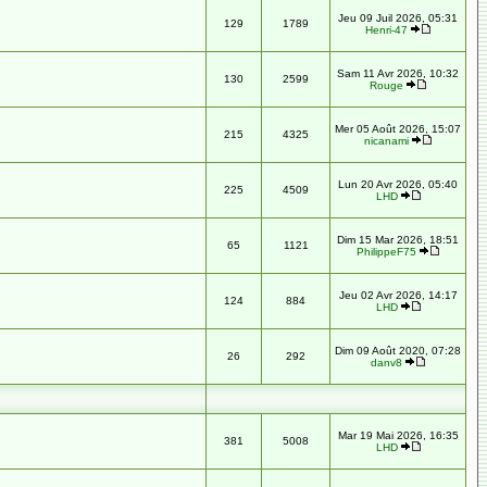
Jeu 09 Juil 2026, 05:31
129
1789
Henri-47
Sam 11 Avr 2026, 10:32
130
2599
Rouge
Mer 05 Août 2026, 15:07
215
4325
nicanami
Lun 20 Avr 2026, 05:40
225
4509
LHD
Dim 15 Mar 2026, 18:51
65
1121
PhilippeF75
Jeu 02 Avr 2026, 14:17
124
884
LHD
Dim 09 Août 2020, 07:28
26
292
danv8
Mar 19 Mai 2026, 16:35
381
5008
LHD