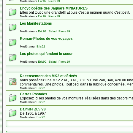
Modérateurs
Eric92
,
Pierre19
Encyclopédie des Jaguars MINIATURES
Elles ont tout d'une grande!!! Et puis c'est si mignon quand c'est petit.
Modérateurs
Eric92
,
Pierre19
Les Manifestations
Modérateurs
Eric92
,
Siclud
,
Pierre19
Roman-Photos de vos voyages
Modérateur
Eric92
Les photos qui fendent le coeur
Modérateurs
Eric92
,
Siclud
,
Pierre19
Recensement des MK2 et dérivés
Vous possédez une MK2 2.4L, 3.4L, 3.8L ou une 240, 340, 420 ou une 
commentaires. Une photos. Tout ceci dans la rubrique concernée. Mer
Modérateur
Eric92
Cartes Postales
Exposez ici les photos de vos montures, réalisées dans des décors magn
Modérateur
Eric92
Daimler 2L5 V8
De 1961 à 1967
Modérateur
Eric92