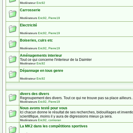
Modérateur
Eric92
Carrosserie
Modérateurs
Eric92
,
Pierre19
Electricité
Modérateurs
Eric92
,
Pierre19
Boiseries, cuirs etc
Modérateurs
Eric92
,
Pierre19
Aménagements interieur
Tout ce qui concerne l'interieur de la Daimler
Modérateur
Eric92
Dépannage en tous genre
Modérateur
Eric92
divers des divers
Regroupement des divers. Tout ce qui ne trouve pas sa place ailleurs. AT
Modérateurs
Eric92
,
Pierre19
Nous avons testé pour vous
Ici chacun donne le résultat de ses recherches, bidouillages et inventi
scientifique, moins il y aura de digressions mieux ça sera.
Modérateurs
Eric92
,
cormoran
La MK2 dans les compétitions sportives