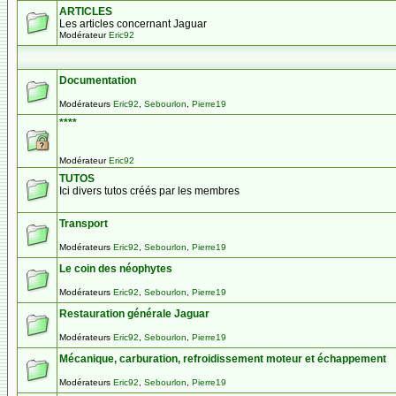
ARTICLES
Les articles concernant Jaguar
Modérateur
Eric92
Documentation
Modérateurs
Eric92
,
Sebourlon
,
Pierre19
****
Modérateur
Eric92
TUTOS
Ici divers tutos créés par les membres
Transport
Modérateurs
Eric92
,
Sebourlon
,
Pierre19
Le coin des néophytes
Modérateurs
Eric92
,
Sebourlon
,
Pierre19
Restauration générale Jaguar
Modérateurs
Eric92
,
Sebourlon
,
Pierre19
Mécanique, carburation, refroidissement moteur et échappement
Modérateurs
Eric92
,
Sebourlon
,
Pierre19