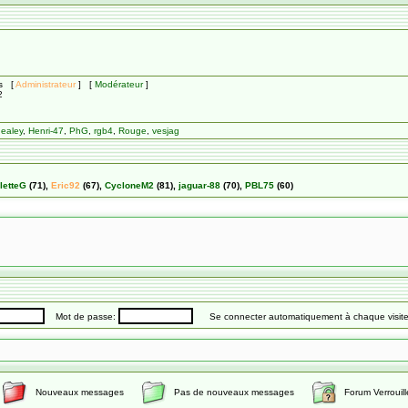
ts [
Administrateur
] [
Modérateur
]
2
ealey
,
Henri-47
,
PhG
,
rgb4
,
Rouge
,
vesjag
letteG
(71),
Eric92
(67),
CycloneM2
(81),
jaguar-88
(70),
PBL75
(60)
Mot de passe:
Se connecter automatiquement à chaque visit
Nouveaux messages
Pas de nouveaux messages
Forum Verrouill