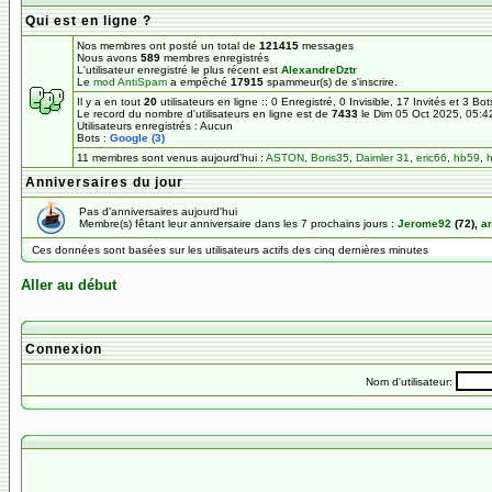
Qui est en ligne ?
Nos membres ont posté un total de
121415
messages
Nous avons
589
membres enregistrés
L'utilisateur enregistré le plus récent est
AlexandreDztr
Le
mod AntiSpam
a empêché
17915
spammeur(s) de s'inscrire.
Il y a en tout
20
utilisateurs en ligne :: 0 Enregistré, 0 Invisible, 17 Invités et 3 Bo
Le record du nombre d'utilisateurs en ligne est de
7433
le Dim 05 Oct 2025, 05:4
Utilisateurs enregistrés : Aucun
Bots :
Google (3)
11 membres sont venus aujourd'hui :
ASTON
,
Boris35
,
Daimler 31
,
eric66
,
hb59
,
h
Anniversaires du jour
Pas d'anniversaires aujourd'hui
Membre(s) fêtant leur anniversaire dans les 7 prochains jours :
Jerome92
(72),
ar
Ces données sont basées sur les utilisateurs actifs des cinq dernières minutes
Aller au début
Connexion
Nom d'utilisateur: