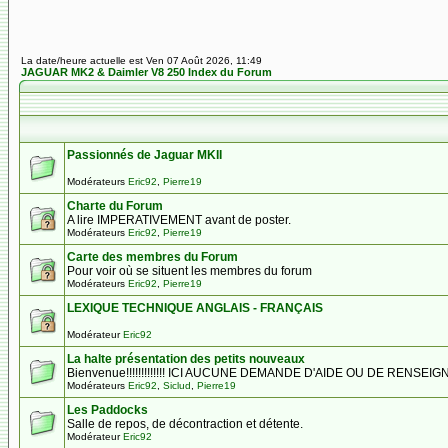
La date/heure actuelle est Ven 07 Août 2026, 11:49
JAGUAR MK2 & Daimler V8 250 Index du Forum
Passionnés de Jaguar MKII
Modérateurs
Eric92
,
Pierre19
Charte du Forum
A lire IMPERATIVEMENT avant de poster.
Modérateurs
Eric92
,
Pierre19
Carte des membres du Forum
Pour voir où se situent les membres du forum
Modérateurs
Eric92
,
Pierre19
LEXIQUE TECHNIQUE ANGLAIS - FRANÇAIS
Modérateur
Eric92
La halte présentation des petits nouveaux
Bienvenue!!!!!!!!!!!!! ICI AUCUNE DEMANDE D'AIDE OU DE RENSE
Modérateurs
Eric92
,
Siclud
,
Pierre19
Les Paddocks
Salle de repos, de décontraction et détente.
Modérateur
Eric92