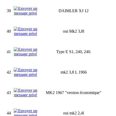
39
DAIMLER XJ 12
40
oui Mk2 3,8l
41
Type E S1, 240, 240.
42
mk2 3,8 L 1966
43
MK2 1967 "version économique"
44
oui mk2 2,4l