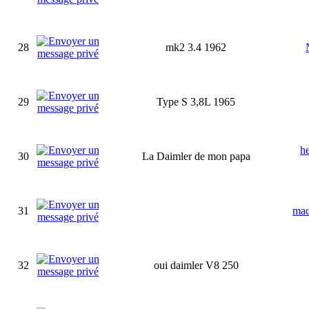
28
mk2 3.4 1962
29
Type S 3,8L 1965
h
30
La Daimler de mon papa
31
mac
32
oui daimler V8 250