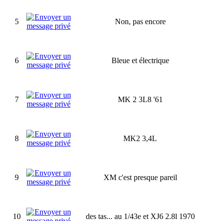
5
Non, pas encore
6
Bleue et électrique
7
MK 2 3L8 '61
8
MK2 3,4L
9
XM c'est presque pareil
10
des tas... au 1/43e et XJ6 2.8l 1970