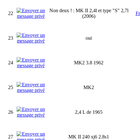
Non deux ! : MK II 2,4l et type "S" 2,7l
22
F
(2006)
23
oui
24
MK2 3.8 1962
25
MK2
26
2,4 L de 1965
27
MK II 240 xj6 2.8s1