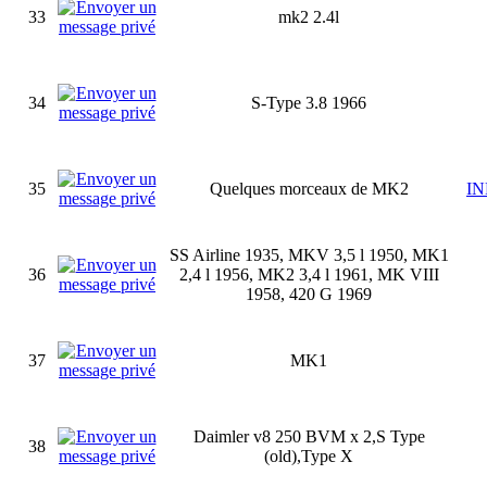
33
mk2 2.4l
34
S-Type 3.8 1966
35
Quelques morceaux de MK2
I
SS Airline 1935, MKV 3,5 l 1950, MK1
36
2,4 l 1956, MK2 3,4 l 1961, MK VIII
1958, 420 G 1969
37
MK1
Daimler v8 250 BVM x 2,S Type
38
(old),Type X