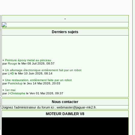
-
Derniers sujets
»
Peinture époxy metal au pinceau
par
Rouge
le Mer 08 Juil 2026, 08:57
»
Un allumage électronique entièrement fait par un robot
par
LHD
le Mer 10 Juin 2026, 08:14
»
Une restauration, entièrement faite par un robot
par
Patrickdup
le Jeu 14 Mai 2026, 20:03
»
1er mai
par
J-Christophe
le Ven 01 Mai 2026, 09:37
»
Calcul de rails porte voiture.
Nous contacter
par
Sebourlon
le Lun 02 Mar 2026, 21:42
e
Joignez l'administrateur du forum ici :
webmaster@jaguar-mk2.fr
.
»
Brexit - le record ?
par
Patrickdup
le Sam 21 Fév 2026, 16:32
MOTEUR DAIMLER V8
»
Besoin d'aide pour une visite sur Bayonne
par
Boris35
le Mer 18 Fév 2026, 08:37
»
Reportage Jaguar MK2 à Toulouse
par
pascalou
le Sam 14 Fév 2026, 16:33