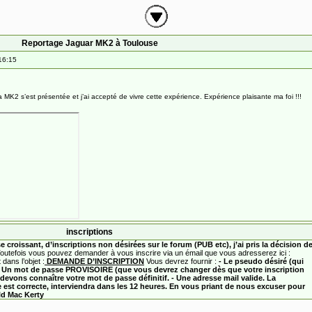
Reportage Jaguar MK2 à Toulouse
16:15
 MK2 s’est présentée et j’ai accepté de vivre cette expérience. Expérience plaisante ma foi !!!
inscriptions
croissant, d’inscriptions non désirées sur le forum (PUB etc), j’ai pris la décision d
outefois vous pouvez demander à vous inscrire via un émail que vous adresserez ici :
 dans l’objet :
DEMANDE D’INSCRIPTION
Vous devrez fournir :
- Le pseudo désiré (qui
 - Un mot de passe
PROVISOIRE (
que vous devrez changer dès que votre inscription
devons connaître votre mot de passe définitif. - Une adresse mail valide.
La
lle est correcte, interviendra dans les 12 heures. En vous priant de nous excuser pour
ld Mac Kerty