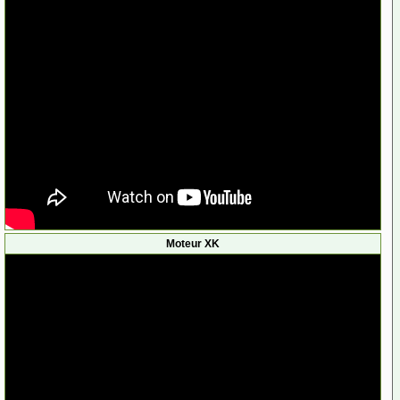
»
Joyeux Noël et bonne année 2026 !!!
par
sueli77320
le Ven 09 Jan 2026, 13:30
»
Problèmes sur le forum
par
LHD
le Dim 16 Nov 2025, 17:05
Moteur XK