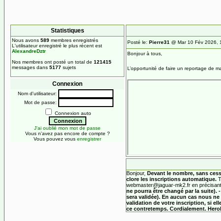
Statistiques
Nous avons
589
membres enregistrés
Posté le:
Pierre31
@ Mar 10 Fév 2026, 
L'utilisateur enregistré le plus récent est
AlexandreDztr
Bonjour à tous,
Nos membres ont posté un total de
121415
messages dans
5177
sujets
L’opportunité de faire un reportage de ma
Connexion
Nom d'utilisateur:
Mot de passe:
Connexion auto
J'ai oublié mon mot de passe
Vous n'avez pas encore de compte ?
Vous pouvez vous
enregistrer
Bonjour,
Devant le nombre, sans cesse 
clore les inscriptions automatique.
T
webmaster@jaguar-mk2.fr
en précisant
ne pourra être changé par la suite).
sera validée). En aucun cas nous ne 
validation de votre inscription, si e
ce contretemps. Cordialement. Hero