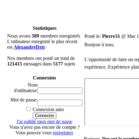
Statistiques
Nous avons
589
membres enregistrés
Posté le:
Pierre31
@ Mar 10
L'utilisateur enregistré le plus récent
Bonjour à tous,
est
AlexandreDztr
Nos membres ont posté un total de
L’opportunité de faire un re
121415
messages dans
5177
sujets
expérience. Expérience plai
Connexion
Nom
d'utilisateur:
Mot de passe:
Connexion auto
J'ai oublié mon mot de passe
Vous n'avez pas encore de compte ?
Vous pouvez vous
enregistrer
Bonjour,
Devant le nombre,