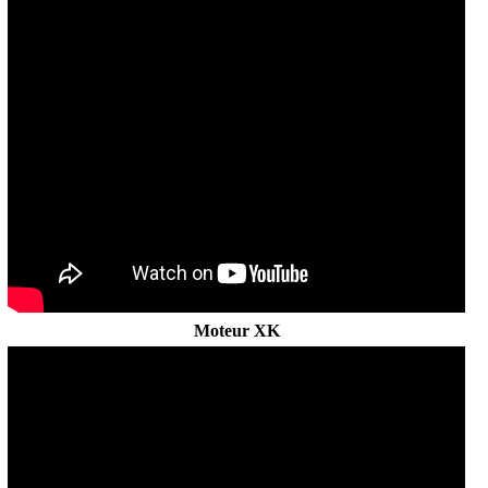
»
Brexit - le record ?
par
Patrickdup
le Sam 21 Fév 2026, 16:32
»
Besoin d'aide pour une visite sur Bayonne
par
Boris35
le Mer 18 Fév 2026, 08:37
»
Reportage Jaguar MK2 à Toulouse
par
pascalou
le Sam 14 Fév 2026, 16:33
»
Joyeux Noël et bonne année 2026 !!!
par
sueli77320
le Ven 09 Jan 2026, 13:30
»
Problèmes sur le forum
par
LHD
le Dim 16 Nov 2025, 17:05
Moteur XK