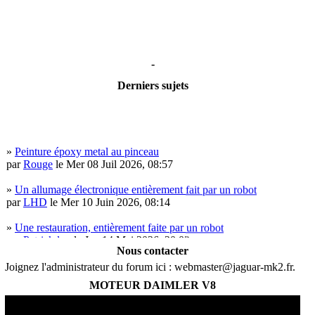
-
Derniers sujets
»
Peinture époxy metal au pinceau
par
Rouge
le Mer 08 Juil 2026, 08:57
»
Un allumage électronique entièrement fait par un robot
par
LHD
le Mer 10 Juin 2026, 08:14
»
Une restauration, entièrement faite par un robot
par
Patrickdup
le Jeu 14 Mai 2026, 20:03
Nous contacter
»
1er mai
Joignez l'administrateur du forum ici :
webmaster@jaguar-mk2.fr
.
par
J-Christophe
le Ven 01 Mai 2026, 09:37
MOTEUR DAIMLER V8
»
Calcul de rails porte voiture.
par
Sebourlon
le Lun 02 Mar 2026, 21:42