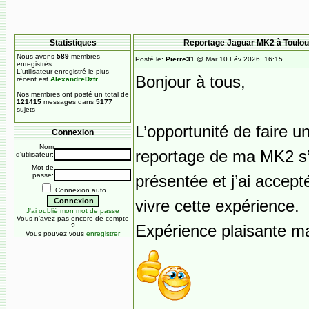
Statistiques
Reportage Jaguar MK2 à Toulo
Nous avons
589
membres
Posté le:
Pierre31
@ Mar 10 Fév 2026, 16:15
enregistrés
L'utilisateur enregistré le plus
Bonjour à tous,
récent est
AlexandreDztr
Nos membres ont posté un total de
121415
messages dans
5177
sujets
L’opportunité de faire u
Connexion
Nom
reportage de ma MK2 s’
d'utilisateur:
Mot de
passe:
présentée et j’ai accept
Connexion auto
vivre cette expérience.
J'ai oublié mon mot de passe
Vous n'avez pas encore de compte
Expérience plaisante ma 
?
Vous pouvez vous
enregistrer